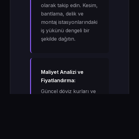
olarak takip edin. Kesim,
bantlama, delik ve
montaj istasyonlarındaki
iş yükünü dengeli bir
şekilde dağıtın.
Maliyet Analizi ve
Fiyatlandırma:
Güncel döviz kurları ve
malzeme fiyatları
üzerinden gerçek
zamanlı maliyet hesabı
yapın. Satış tekliflerinizi
yanıltıcı tahminlerle